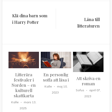
Inläggsnavigering
Klä dina barn som
Låna till
i Harry Potter
litteraturen
Litterära
En personlig
Att skriva en
festivaler i
soffa att läsa i
roman
Norden – en
Kalle
maj 10,
kulturell
Sofus
april 07,
2023
skattkarta
2023
Kalle
mars 13,
2025