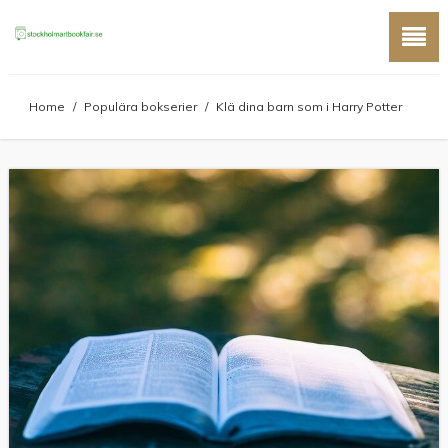
Home
/
Populära bokserier
/
Klä dina barn som i Harry Potter