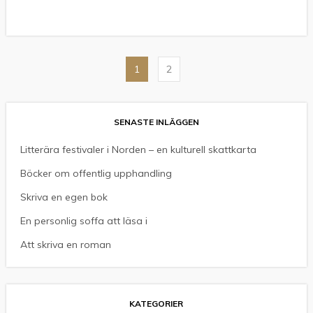
Sidnumrering
1
2
för
inlägg
SENASTE INLÄGGEN
Litterära festivaler i Norden – en kulturell skattkarta
Böcker om offentlig upphandling
Skriva en egen bok
En personlig soffa att läsa i
Att skriva en roman
KATEGORIER