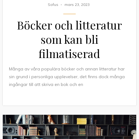
Sofus
mars 23, 2023
Böcker och litteratur
som kan bli
filmatiserad
Många av våra populära böcker och annan litteratur har
sin grund i personliga upplevelser, det finns dock många
ingångar till att skriva en bok och en