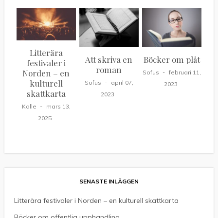
Litterära
Att skriva en
Böcker om plåt
festivaler i
roman
Norden – en
Sofus
februari 11,
kulturell
Sofus
april 07,
2023
skattkarta
2023
Kalle
mars 13,
2025
SENASTE INLÄGGEN
Litterära festivaler i Norden – en kulturell skattkarta
Böcker om offentlig upphandling