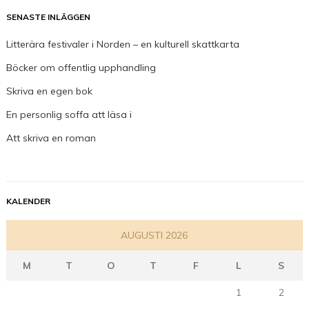
SENASTE INLÄGGEN
Litterära festivaler i Norden – en kulturell skattkarta
Böcker om offentlig upphandling
Skriva en egen bok
En personlig soffa att läsa i
Att skriva en roman
KALENDER
AUGUSTI 2026
M
T
O
T
F
L
S
1
2