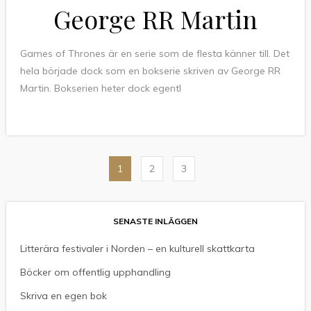
George RR Martin
Games of Thrones är en serie som de flesta känner till. Det
hela började dock som en bokserie skriven av George RR
Martin. Bokserien heter dock egentl
Sidnumrering
1
2
3
för
inlägg
SENASTE INLÄGGEN
Litterära festivaler i Norden – en kulturell skattkarta
Böcker om offentlig upphandling
Skriva en egen bok