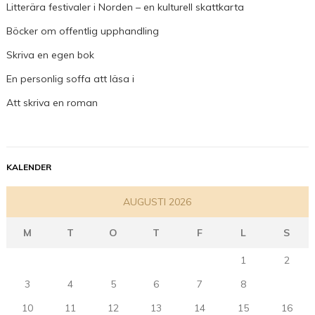
Litterära festivaler i Norden – en kulturell skattkarta
Böcker om offentlig upphandling
Skriva en egen bok
En personlig soffa att läsa i
Att skriva en roman
KALENDER
AUGUSTI 2026
M
T
O
T
F
L
S
1
2
3
4
5
6
7
8
9
10
11
12
13
14
15
16