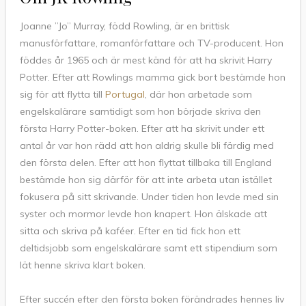
Joanne ”Jo” Murray, född Rowling, är en brittisk
manusförfattare, romanförfattare och TV-producent. Hon
föddes år 1965 och är mest känd för att ha skrivit Harry
Potter. Efter att Rowlings mamma gick bort bestämde hon
sig för att flytta till
Portugal
, där hon arbetade som
engelskalärare samtidigt som hon började skriva den
första Harry Potter-boken. Efter att ha skrivit under ett
antal år var hon rädd att hon aldrig skulle bli färdig med
den första delen. Efter att hon flyttat tillbaka till England
bestämde hon sig därför för att inte arbeta utan istället
fokusera på sitt skrivande. Under tiden hon levde med sin
syster och mormor levde hon knapert. Hon älskade att
sitta och skriva på kaféer. Efter en tid fick hon ett
deltidsjobb som engelskalärare samt ett stipendium som
lät henne skriva klart boken.
Efter succén efter den första boken förändrades hennes liv