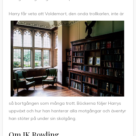
Harry får veta att Volde
mort, den onda trollkarlen, inte är
så bortgången som många trott. Böckerna följer Harrys
uppväxt och hur han hanterar alla motgångar och äventyr
han stöter på under sin skolgång.
Om JK Rowling