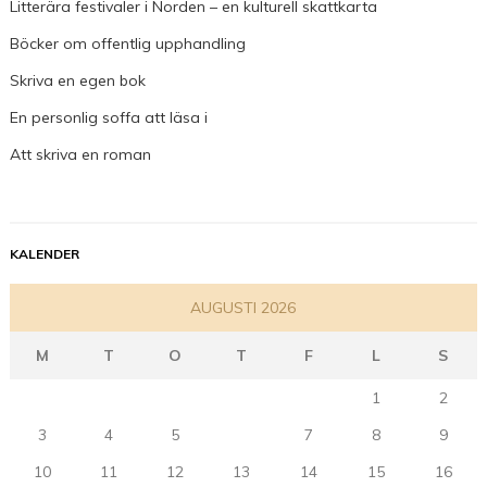
Litterära festivaler i Norden – en kulturell skattkarta
Böcker om offentlig upphandling
Skriva en egen bok
En personlig soffa att läsa i
Att skriva en roman
KALENDER
AUGUSTI 2026
M
T
O
T
F
L
S
1
2
3
4
5
6
7
8
9
10
11
12
13
14
15
16