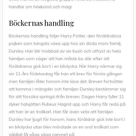
handlar om häxkonst och magi.
Böckernas handling
Böckernas handling följer Harry Potter, den föräldralösa
pojken som tvingats växa upp hos sin döda mors familj,
Dursley. Han blir mobbad av sin kusin och utfryst av hela
familjen som säger att han måste bo där efter att
föräldrarna gick bort i en bilolycka. När Harry närmar sig
sin 11-års födelsedag får han ett brev för första gången
men familjen låter honom inte läsa det. Breven fortsätter
att komma i mängder och familjen Dursley bestämmer sig
för att försöka springa ifrån breven. Dagen Harry fyller 11
dyker halvjätten Rubeus Hagrid upp och Harry får reda på
att han är en trollkarl. Han får även veta att familjen
Dursley har ljugit för honom, hans föräldrar gick inte bort i
en bilolycka utan blev mördade av en ond trollkarl som
väldigt få våga säga namnet på.